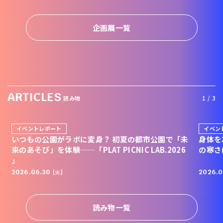
企画展一覧
ARTICLES
1 / 3
読み物
イベントレポート
イベン
いつもの公園がラボに変身？ 初夏の都市公園で「未
身体を
来のあそび」を体験——「PLAT PICNIC LAB.2026
の寒さ
」
2026.06.30
2026.0
[火]
読み物一覧