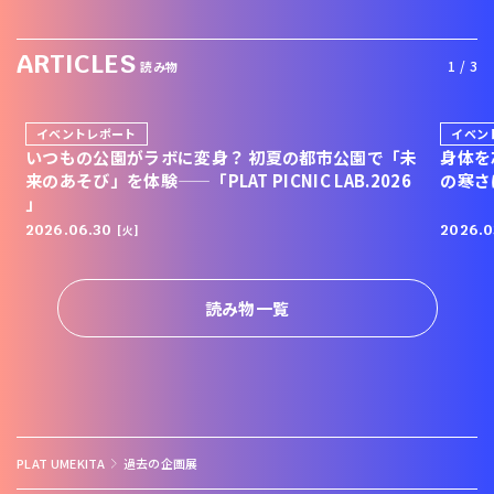
ARTICLES
1 / 3
読み物
1
2
3
イベントレポート
イベン
いつもの公園がラボに変身？ 初夏の都市公園で「未
身体を
来のあそび」を体験——「PLAT PICNIC LAB.2026
の寒さ
」
2026.06.30
2026.0
[火]
読み物一覧
PLAT UMEKITA
過去の企画展