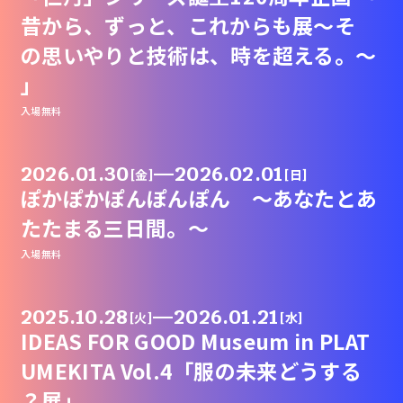
昔から、ずっと、これからも展～そ
の思いやりと技術は、時を超える。～
」
入場無料
2026.01.30
—
2026.02.01
[金]
[日]
ぽかぽかぽんぽんぽん 〜あなたとあ
たたまる三日間。〜
入場無料
2025.10.28
—
2026.01.21
[火]
[水]
IDEAS FOR GOOD Museum in PLAT
UMEKITA Vol.4「服の未来どうする
？展」