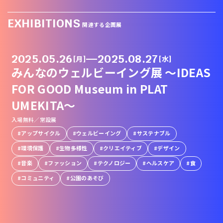
EXHIBITIONS
関連する企画展
2025.05.26
—
2025.08.27
[月]
[水]
みんなのウェルビーイング展 ～IDEAS
FOR GOOD Museum in PLAT
UMEKITA～
入場無料／常設展
アップサイクル
ウェルビーイング
サステナブル
環境保護
生物多様性
クリエイティブ
デザイン
音楽
ファッション
テクノロジー
ヘルスケア
食
コミュニティ
公園のあそび