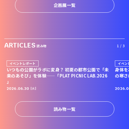
企画展一覧
ARTICLES
1 / 3
読み物
イベントレポート
イベン
いつもの公園がラボに変身？ 初夏の都市公園で「未
身体を
来のあそび」を体験——「PLAT PICNIC LAB.2026
の寒さ
」
2026.06.30
2026.0
[火]
読み物一覧