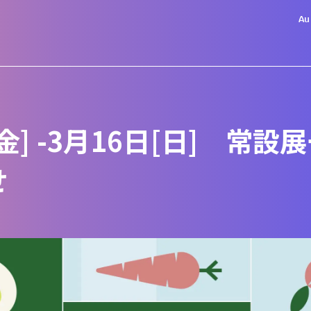
Au
[金] -3月16日[日] 常
せ