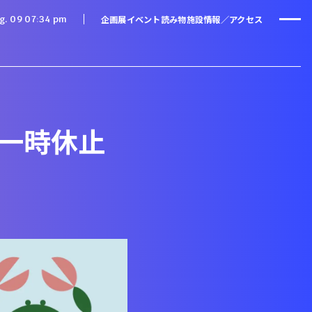
企画展
イベント
読み物
施設情報／アクセス
g. 09 07
34 pm
設展一時休止