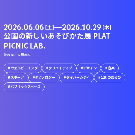
2026.06.06
—
2026.10.29
[土]
[木]
公園の新しいあそびかた展 PLAT
PICNIC LAB.
常設展／入場無料
ウェルビーイング
クリエイティブ
デザイン
音楽
スポーツ
テクノロジー
ダイバーシティ
公園のあそび
パブリックスペース