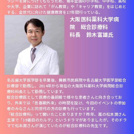
ラシーを身につけてもらうため、毎年全国の小学校、中学校、高校
や大学、企業に訪れて「がん教育」や「キャリア教育」をはじめと
する、全世代に向けた健康教育を17年間行っている。
大阪医科薬科大学病
院 総合診療科
科長 鈴木富雄氏
名古屋大学医学部を卒業後、舞鶴市民病院や名古屋大学医学部総合
診療部で勤務し、2014年から現在の大阪医科薬科大学病院総合診
療科科長として勤務しています。
総合診療医として医療の最前線で様々な患者さんと向き合ってお
り、外来では「思春期外来」の時間を設け、今回のイベントの参加
者のみなさんと同世代の方の診療も行っています。
「総合診療科」って聞いたことありますか？昨年、嵐の松本潤さん
主演で「19番目のカルテ」というドラマがありましたが、そのドラ
マで松本潤さんが演じていたのが総合診療科の先生です。