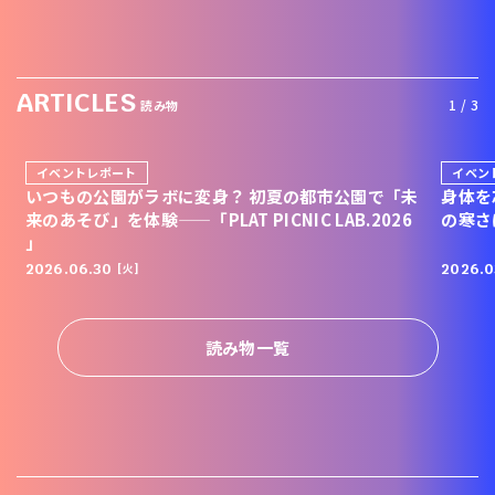
ARTICLES
1 / 3
読み物
イベントレポート
イベン
いつもの公園がラボに変身？ 初夏の都市公園で「未
身体を
来のあそび」を体験——「PLAT PICNIC LAB.2026
の寒さ
」
2026.06.30
2026.0
[火]
読み物一覧