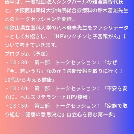
後半は、一般社団法人シンクパールの難波美智代氏
と、大阪医科薬科大学病院総合診療科の鈴木富雄先生
とのトークセッションを開催。
和歌山県立医科大学の八木麻未先生をファシリテータ
ーとしてお招きし、「HPVワクチンと子宮頸がん」に
ついて考えていきます。
プログラム（予定）
・13：30- 第一部 トークセッション：「なぜ
『今、若いうち』なのか？最新情報を取りに行く！
10代から考える健康」
・13：40- 第二部 トークセッション：「不安を安
心に。ヘルスリテラシーとHPV接種」
・13：50- 第三部 トークセッション：「家族で取
り組む『健康の意思決定』自立心を育む第一歩」