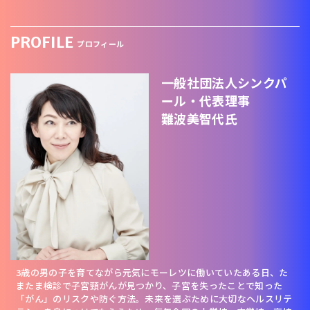
PROFILE
プロフィール
一般社団法人シンクパ
ール・代表理事
難波美智代氏
3歳の男の子を育てながら元気にモーレツに働いていたある日、た
またま検診で子宮頸がんが見つかり、子宮を失ったことで知った
「がん」のリスクや防ぐ方法。未来を選ぶために大切なヘルスリテ