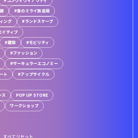
#コンヴィヴィアリティ
映画
#食のミライ放送局
ィング
#ランドスケープ
エイティブ
#建築
#モビリティ
#ファッション
#サーキュラーエコノミー
アート
#アップサイクル
ンス
POP UP STORE
ワークショップ
すべてリセット