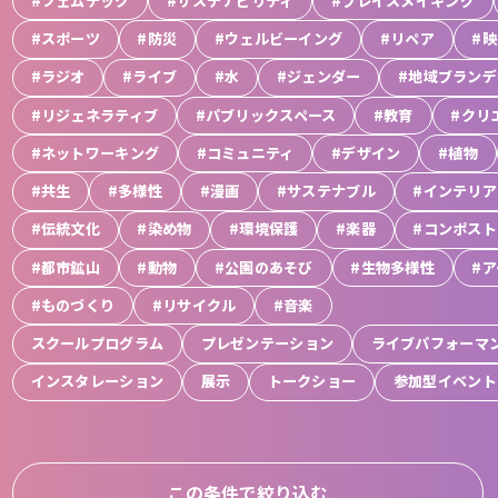
#フェムテック
#サステナビリティ
#プレイスメイキング
#スポーツ
#防災
#ウェルビーイング
#リペア
#
#ラジオ
#ライブ
#水
#ジェンダー
#地域ブランデ
#リジェネラティブ
#パブリックスペース
#教育
#クリ
#ネットワーキング
#コミュニティ
#デザイン
#植物
#共生
#多様性
#漫画
#サステナブル
#インテリア
#伝統文化
#染め物
#環境保護
#楽器
#コンポスト
#都市鉱山
#動物
#公園のあそび
#生物多様性
#
#ものづくり
#リサイクル
#音楽
スクールプログラム
プレゼンテーション
ライブパフォーマ
インスタレーション
展示
トークショー
参加型イベント
この条件で絞り込む