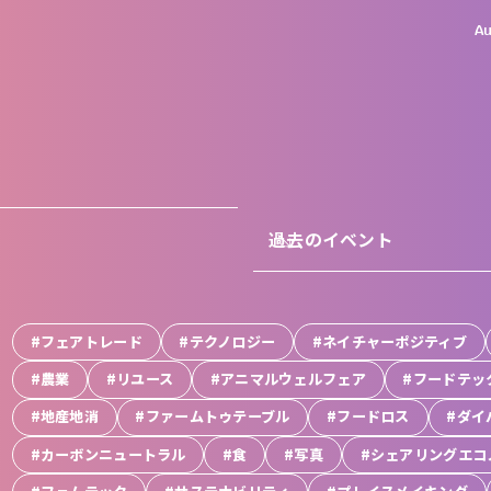
Au
過去のイベント
#フェアトレード
#テクノロジー
#ネイチャーポジティブ
#農業
#リユース
#アニマルウェルフェア
#フードテッ
#地産地消
#ファームトゥテーブル
#フードロス
#ダイ
#カーボンニュートラル
#食
#写真
#シェアリングエコ