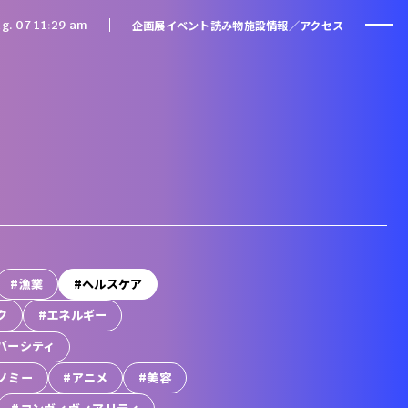
企画展
イベント
読み物
施設情報／アクセス
g. 07 11
29 am
#漁業
#ヘルスケア
ク
#エネルギー
バーシティ
ノミー
#アニメ
#美容