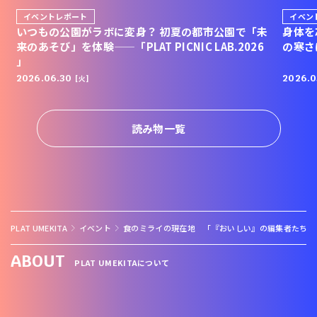
イベントレポート
イベン
いつもの公園がラボに変身？ 初夏の都市公園で「未
身体を
来のあそび」を体験——「PLAT PICNIC LAB.2026
の寒さ
」
2026.06.30
2026.0
[火]
読み物一覧
PLAT UMEKITA
イベント
食のミライの現在地 「『おいしい』の編集者たち」
ABOUT
PLAT UMEKITAについて