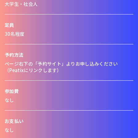
大学生・社会人
定員
30名程度
予約方法
ページ右下の「予約サイト」よりお申し込みください
（Peatixにリンクします）
参加費
なし
お支払い
なし