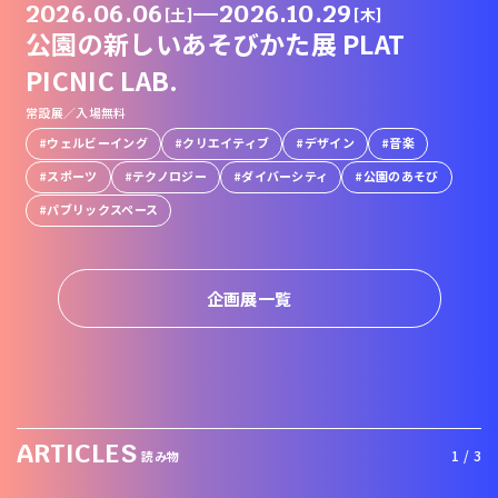
2026.06.06
—
2026.10.29
[土]
[木]
公園の新しいあそびかた展 PLAT
PICNIC LAB.
常設展／入場無料
ウェルビーイング
クリエイティブ
デザイン
音楽
スポーツ
テクノロジー
ダイバーシティ
公園のあそび
パブリックスペース
企画展一覧
ARTICLES
1 / 3
読み物