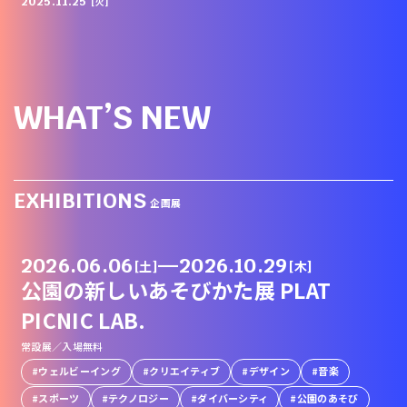
2025.11.25
[火]
WHAT’S NEW
EXHIBITIONS
企画展
2026.06.06
—
2026.10.29
[土]
[木]
公園の新しいあそびかた展 PLAT
PICNIC LAB.
常設展／入場無料
ウェルビーイング
クリエイティブ
デザイン
音楽
スポーツ
テクノロジー
ダイバーシティ
公園のあそび