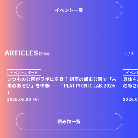
イベント一覧
ARTICLES
1 / 3
読み物
イベントレポート
イベン
いつもの公園がラボに変身？ 初夏の都市公園で「未
身体を
来のあそび」を体験——「PLAT PICNIC LAB.2026
の寒さ
」
2026.06.30
2026.0
[火]
読み物一覧