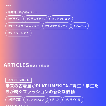
〜
入場無料／参加型イベント
デザイン
クリエイティブ
ファッション
サーキュラーエコノミー
サステナビリティ
リユース
ダイバーシティ
ARTICLES
関連する読み物
イベントレポート
未来の古着屋がPLAT UMEKITAに誕生！学生た
ちが紡ぐファッションの新たな価値
環境保護
ファッション
リペア
リサイクル