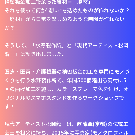
精密板金加工で余った端材＝「廃材」
それを使って何か“想い“を込めたものが作れないか？
「廃材」から日常を楽しめるような時間が作れない
か？
そうして、「水野製作所」と「現代アーティスト松岡
龍一」は動き出しました。
医療・医薬・介護機器の精密板金加工を専門にモノづ
くりを行う水野製作所で、年間500個程出る廃材に5
回の曲げ加工を施し、カラースプレーで色を付け、オ
リジナルのスマホスタンドを作るワークショップで
す！
現代アーティスト松岡龍一は、西陣織(京都)の伝統工
芸士を祖父に持ち、2015年に写真家(モノクロフィル