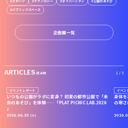
スポーツ
テクノロジー
ダイバーシティ
公園のあそび
パブリックスペース
企画展一覧
ARTICLES
1 / 3
読み物
イベントレポート
イベン
いつもの公園がラボに変身？ 初夏の都市公園で「未
身体を
来のあそび」を体験——「PLAT PICNIC LAB.2026
の寒さ
」
2026.06.30
2026.0
[火]