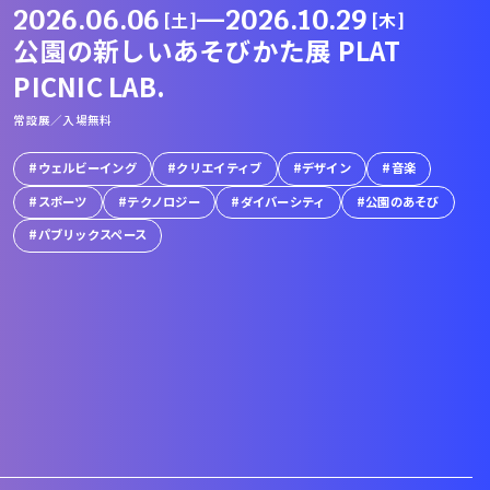
2026.06.06
—
2026.10.29
[土]
[木]
公園の新しいあそびかた展 PLAT
PICNIC LAB.
常設展／入場無料
ウェルビーイング
クリエイティブ
デザイン
音楽
スポーツ
テクノロジー
ダイバーシティ
公園のあそび
パブリックスペース