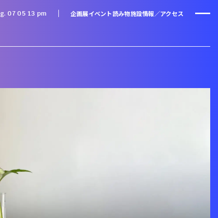
企画展
イベント
読み物
施設情報／アクセス
g. 07 05
:
13 pm