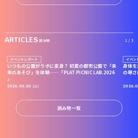
ARTICLES
1 / 3
読み物
イベントレポート
イベン
いつもの公園がラボに変身？ 初夏の都市公園で「未
身体を
来のあそび」を体験——「PLAT PICNIC LAB.2026
の寒さ
」
2026.06.30
2026.0
[火]
読み物一覧