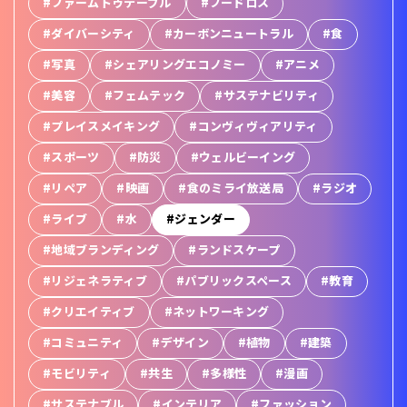
#ファームトゥテーブル
#フードロス
#ダイバーシティ
#カーボンニュートラル
#食
#写真
#シェアリングエコノミー
#アニメ
#美容
#フェムテック
#サステナビリティ
#プレイスメイキング
#コンヴィヴィアリティ
#スポーツ
#防災
#ウェルビーイング
#リペア
#映画
#食のミライ放送局
#ラジオ
#ライブ
#水
#ジェンダー
#地域ブランディング
#ランドスケープ
#リジェネラティブ
#パブリックスペース
#教育
#クリエイティブ
#ネットワーキング
#コミュニティ
#デザイン
#植物
#建築
#モビリティ
#共生
#多様性
#漫画
#サステナブル
#インテリア
#ファッション