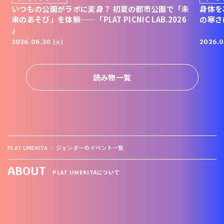
いつもの公園がラボに変身？ 初夏の都市公園で「未
身体を
来のあそび」を体験——「PLAT PICNIC LAB.2026
の寒さ
」
2026.06.30
2026.0
[火]
読み物一覧
PLAT UMEKITA
ジェンダーのイベント一覧
ABOUT
PLAT UMEKITAについて