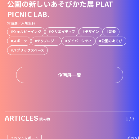
公園の新しいあそびかた展 PLAT
PICNIC LAB.
常設展／入場無料
ウェルビーイング
クリエイティブ
デザイン
音楽
スポーツ
テクノロジー
ダイバーシティ
公園のあそび
パブリックスペース
企画展一覧
ARTICLES
1 / 3
読み物
イベントレポート
イベン