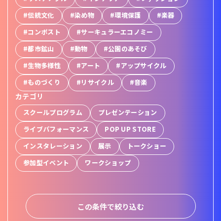
#伝統文化
#染め物
#環境保護
#楽器
#コンポスト
#サーキュラーエコノミー
#都市鉱山
#動物
#公園のあそび
#生物多様性
#アート
#アップサイクル
#ものづくり
#リサイクル
#音楽
カテゴリ
スクールプログラム
プレゼンテーション
ライブパフォーマンス
POP UP STORE
インスタレーション
展示
トークショー
参加型イベント
ワークショップ
この条件で絞り込む