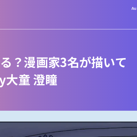
Au
る？漫画家3名が描いて
y大童 澄瞳