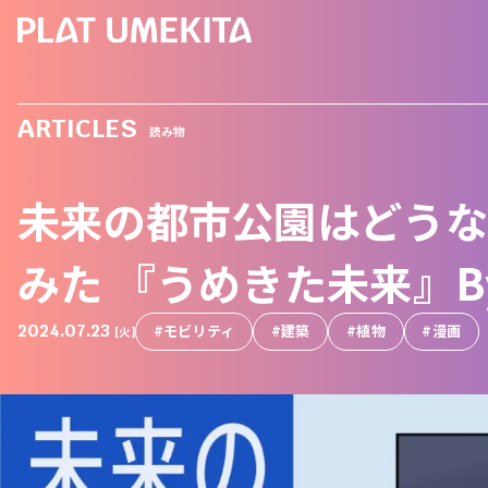
ARTICLES
読み物
未来の都市公園はどうな
みた 『うめきた未来』B
2024.07.23
モビリティ
建築
植物
漫画
[火]