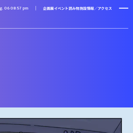
企画展
イベント
読み物
施設情報／アクセス
g. 06 08
:
57 pm