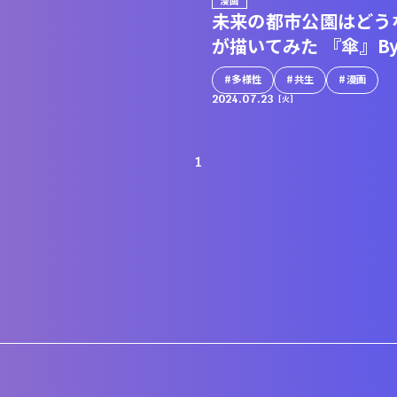
漫画
未来の都市公園はどう
が描いてみた 『傘』B
多様性
共生
漫画
2024.07.23
[火]
1