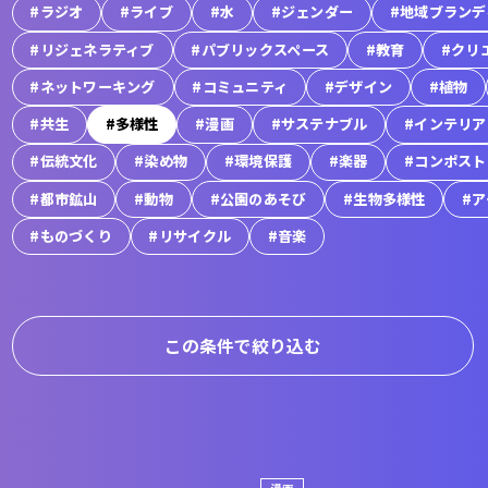
#ラジオ
#ライブ
#水
#ジェンダー
#地域ブランデ
#リジェネラティブ
#パブリックスペース
#教育
#クリ
#ネットワーキング
#コミュニティ
#デザイン
#植物
#共生
#多様性
#漫画
#サステナブル
#インテリア
#伝統文化
#染め物
#環境保護
#楽器
#コンポスト
#都市鉱山
#動物
#公園のあそび
#生物多様性
#
#ものづくり
#リサイクル
#音楽
この条件で絞り込む