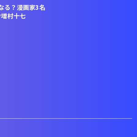
なる？漫画家3名
y増村十七