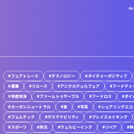
Au
#フェアトレード
#テクノロジー
#ネイチャーポジティブ
#農業
#リユース
#アニマルウェルフェア
#フードテッ
#地産地消
#ファームトゥテーブル
#フードロス
#ダイ
#カーボンニュートラル
#食
#写真
#シェアリングエコ
#フェムテック
#サステナビリティ
#プレイスメイキング
#スポーツ
#防災
#ウェルビーイング
#リペア
#