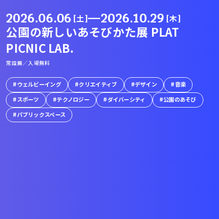
2026.06.06
—
2026.10.29
[土]
[木]
公園の新しいあそびかた展 PLAT
PICNIC LAB.
常設展／入場無料
ウェルビーイング
クリエイティブ
デザイン
音楽
スポーツ
テクノロジー
ダイバーシティ
公園のあそび
パブリックスペース