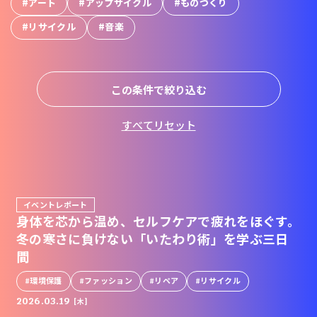
#アート
#アップサイクル
#ものづくり
#リサイクル
#音楽
この条件で絞り込む
すべてリセット
イベントレポート
身体を芯から温め、セルフケアで疲れをほぐす。
冬の寒さに負けない「いたわり術」を学ぶ三日
間
環境保護
ファッション
リペア
リサイクル
2026.03.19
[木]