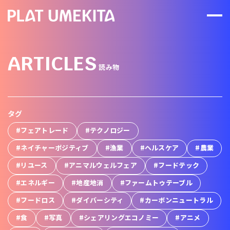
ARTICLES
読み物
タグ
#フェアトレード
#テクノロジー
#ネイチャーポジティブ
#漁業
#ヘルスケア
#農業
#リユース
#アニマルウェルフェア
#フードテック
#エネルギー
#地産地消
#ファームトゥテーブル
#フードロス
#ダイバーシティ
#カーボンニュートラル
#食
#写真
#シェアリングエコノミー
#アニメ