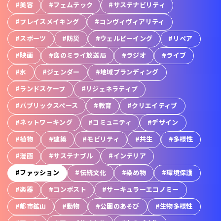
#美容
#フェムテック
#サステナビリティ
#プレイスメイキング
#コンヴィヴィアリティ
#スポーツ
#防災
#ウェルビーイング
#リペア
#映画
#食のミライ放送局
#ラジオ
#ライブ
#水
#ジェンダー
#地域ブランディング
#ランドスケープ
#リジェネラティブ
#パブリックスペース
#教育
#クリエイティブ
#ネットワーキング
#コミュニティ
#デザイン
#植物
#建築
#モビリティ
#共生
#多様性
#漫画
#サステナブル
#インテリア
#ファッション
#伝統文化
#染め物
#環境保護
#楽器
#コンポスト
#サーキュラーエコノミー
#都市鉱山
#動物
#公園のあそび
#生物多様性